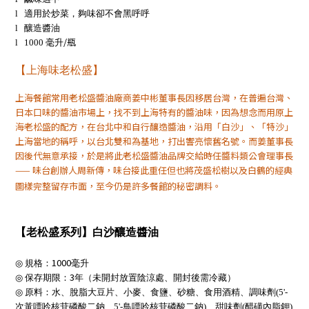
l
適用於炒菜，夠味卻不會黑呼呼
l
釀造醬油
/瓶
l
1000
毫升
【上海味老松盛】
上海餐館常用老松盛醬油廠商姜中彬董事長因移居台灣，在普遍台灣、
日本口味的醬油市場上，找不到上海特有的醬油味，因為想念而用原上
海老松盛的配方，在台北中和自行釀造醬油，沿用「白沙」、「特沙」
上海當地的稱呼，以台北雙和為基地，打出響亮懷舊名號。而姜董事長
因後代無意承接，於是將此老松盛醬油品牌交給時任醬料類公會理事長
——
味台創辦人周新傳，味台接此重任但也將茂盛松樹以及白鶴的經典
圖樣完整留存市面，至今仍是許多餐館的秘密調料。
【老松盛系列】白沙釀造醬油
1000
◎
規格：
毫升
3
◎
保存期限：
年（未開封放置陰涼處、開封後需冷藏）
◎
原料：水、脫脂大豆片、小麥、食鹽、砂糖、食用酒精、
調味劑
(5'-
次黃嘌呤核苷磷酸二鈉、
5'-
鳥嘌呤核苷磷酸二鈉
)、
甜味劑
(
醋磺內脂鉀
)