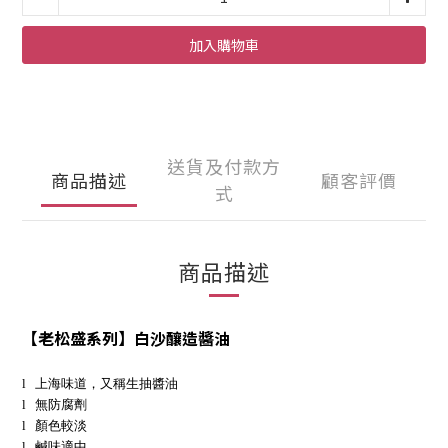
加入購物車
送貨及付款方
商品描述
顧客評價
式
商品描述
【老松盛系列】白沙釀造醬油
l
上海味道，又稱生抽醬油
l
無防腐劑
l
顏色較淡
l
鹹味適中