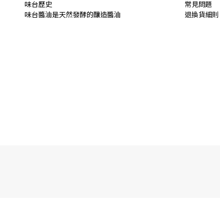
味台歷史
常見問題
味台醬油是天然發酵的釀造
醬油
退換貨細則