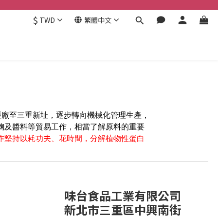
$
TWD
繁體中文
遷廠至三重新址，逐步轉向機械化管理生產，
麴及醬料等貿易工作，相當了解原料的重要
作堅持以耗功夫
、
花
時間
，
分解植物性蛋白
味台食品工業有限公司
新北市三重區中興南街