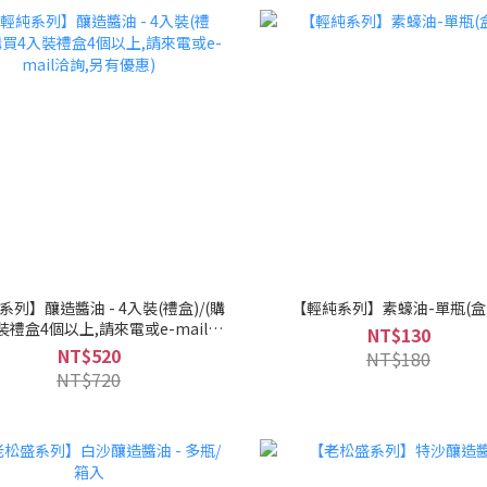
列】釀造醬油 - 4入裝(禮盒)/(購
【輕純系列】素蠔油-單瓶(盒
裝禮盒4個以上,請來電或e-mail洽
NT$130
詢,另有優惠)
NT$520
NT$180
NT$720