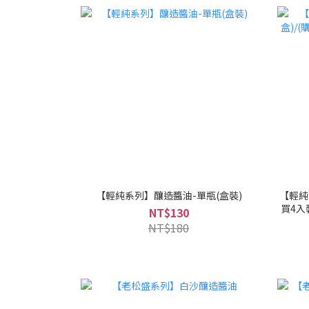
【輕純系列】釀造醬油-單瓶(盒裝)
【輕純系
買4入
NT$130
NT$180